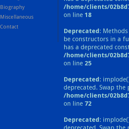
/home/clients/02b8d
Biography
on line
18
Miscellaneous
Contact
Deprecated
: Methods 
be constructors in a 
has a deprecated const
/home/clients/02b8
on line
25
Deprecated
: implode(
deprecated. Swap the 
/home/clients/02b8d
on line
72
Deprecated
: implode(
deprecated. Swap the 