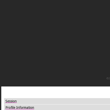
©2
Joomla! Debug Console
Session
Profile Information