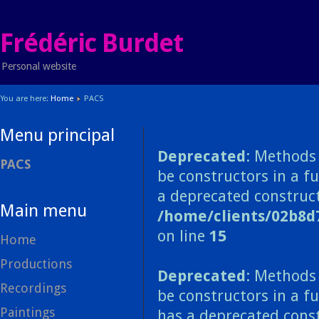
Frédéric Burdet
Personal website
You are here:
Home
PACS
Menu principal
Deprecated
: Methods 
PACS
be constructors in a f
a deprecated construct
Main menu
/home/clients/02b8d
on line
15
Home
Productions
Deprecated
: Methods 
Recordings
be constructors in a f
Paintings
has a deprecated const