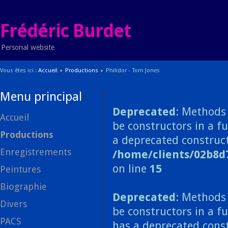
Frédéric Burdet
Personal website
Vous êtes ici :
Accueil
Productions
Philidor - Tom Jones
Menu principal
Deprecated
: Methods 
Accueil
be constructors in a f
Productions
a deprecated construct
Enregistrements
/home/clients/02b8d
on line
15
Peintures
Biographie
Deprecated
: Methods 
Divers
be constructors in a f
PACS
has a deprecated const