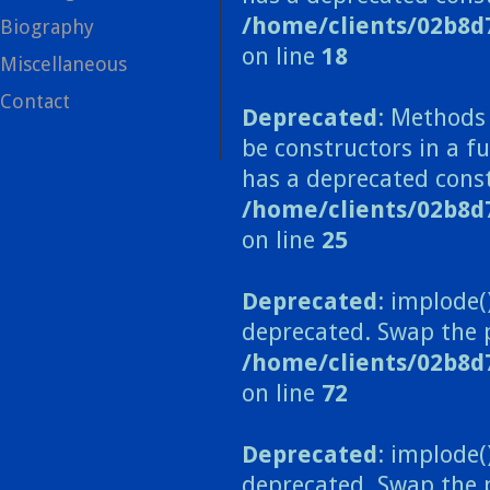
/home/clients/02b8d
Biography
on line
18
Miscellaneous
Contact
Deprecated
: Methods 
be constructors in a 
has a deprecated const
/home/clients/02b8
on line
25
Deprecated
: implode(
deprecated. Swap the 
/home/clients/02b8d
on line
72
Deprecated
: implode(
deprecated. Swap the 