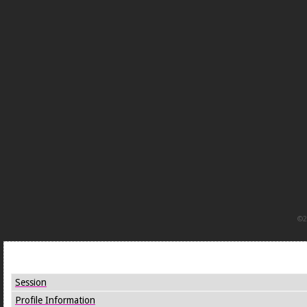
©2
Joomla! Debug Console
Session
Profile Information