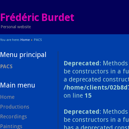
Frédéric Burdet
Personal website
You are here:
Home
PACS
Menu principal
Deprecated
: Methods 
PACS
be constructors in a f
a deprecated construct
Main menu
/home/clients/02b8d
on line
15
Home
Productions
Deprecated
: Methods 
Recordings
be constructors in a f
Paintings
has a deprecated const