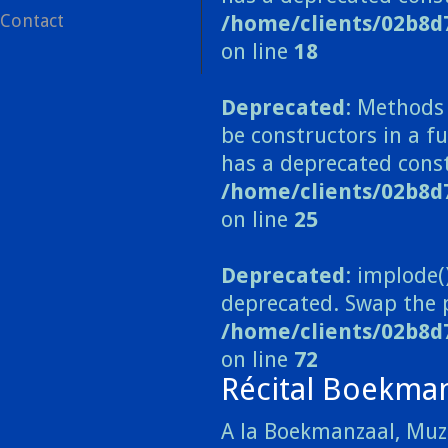
Contact
/home/clients/02b8d
on line
18
Deprecated
: Methods 
be constructors in a 
has a deprecated const
/home/clients/02b8
on line
25
Deprecated
: implode(
deprecated. Swap the 
/home/clients/02b8d
on line
72
Récital Boekma
A la Boekmanzaal, Mu