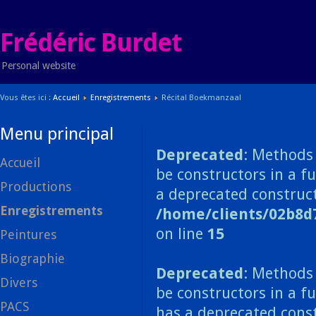
Frédéric Burdet
Personal website
Vous êtes ici :
Accueil
Enregistrements
Récital Boekmanzaal
Menu principal
Deprecated
: Methods 
Accueil
be constructors in a f
Productions
a deprecated construct
Enregistrements
/home/clients/02b8d
on line
15
Peintures
Biographie
Deprecated
: Methods 
Divers
be constructors in a f
PACS
has a deprecated const