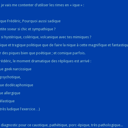
 je vais me contenter d'utiliser les rimes en « ique » :
ique Frédéric, Pourquoi aussi sadique
etite soeur si chic et sympathique ?
 si hystérique, colérique, volcanique avec tes mimiques ?
ique et tragique politique que de faire la nique à cette magnifique et fantastiqu
ger des piques bien que poétique ; et comique parfois.
rédéric, le moment dramatique des répliques est arrivé :
que geek narcissique
 psychotique,
que dodécaphonique
ue allergique
 élastique
 très ludique l'exercice…)
 diagnostic pour ce caustique, pathétique, porc-épique, très pathologique...