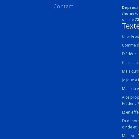
Contact
Depreca
/home/c
on line
72
Texte
Cher Fred
Comme dan
Frédéric 
C'est Lau
Mais qu'i
Je joue à
Mais où e
A ce prop
Frédéric 
Et en effe
En dehors 
dinde et 
Mais voilà