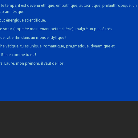
 le temps, il est devenu éthique, empathique, autocritique, philanthropique, un
rop amnésique
out énergique scientifique.
ite sœur (appelée maintenant petite chérie), malgré un passé très
ue, vit enfin dans un monde idyllique !
l'helvétique, tu es unique, romantique, pragmatique, dynamique et
 Reste comme tu es !
rs, Laure, mon prénom, il vaut de l'or.