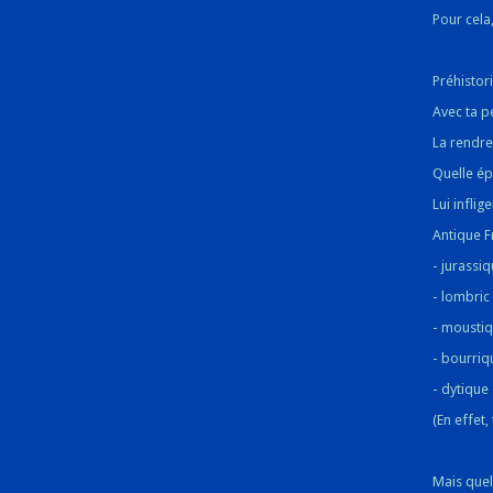
Pour cela,
Préhistor
Avec ta p
La rendre
Quelle ép
Lui infli
Antique F
- jurassi
- lombric
- mousti
- bourriq
- dytique
(En effet,
Mais quel