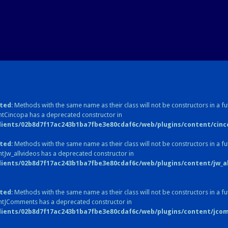
ted
: Methods with the same name as their class will not be constructors in a fu
tCincopa has a deprecated constructor in
lients/02b8d7f17ac243b1ba7fbe3e80cdaf6c/web/plugins/content/cinc
ted
: Methods with the same name as their class will not be constructors in a fu
tJw_allvideos has a deprecated constructor in
lients/02b8d7f17ac243b1ba7fbe3e80cdaf6c/web/plugins/content/jw_all
ted
: Methods with the same name as their class will not be constructors in a fu
ntJComments has a deprecated constructor in
lients/02b8d7f17ac243b1ba7fbe3e80cdaf6c/web/plugins/content/jc