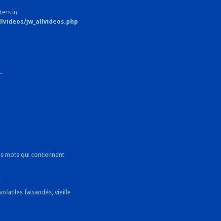
ters in
videos/jw_allvideos.php
.
s mots qui contiennent
!
olatiles faisandés, vieille