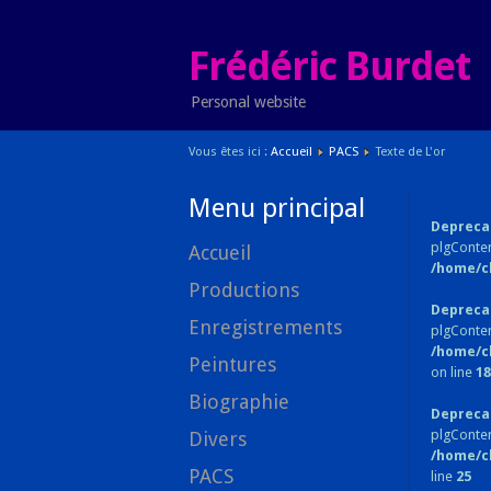
Frédéric Burdet
Personal website
Vous êtes ici :
Accueil
PACS
Texte de L'or
Menu principal
Depreca
plgConten
Accueil
/home/c
Productions
Depreca
Enregistrements
plgConten
/home/c
Peintures
on line
18
Biographie
Depreca
plgConte
Divers
/home/c
PACS
line
25