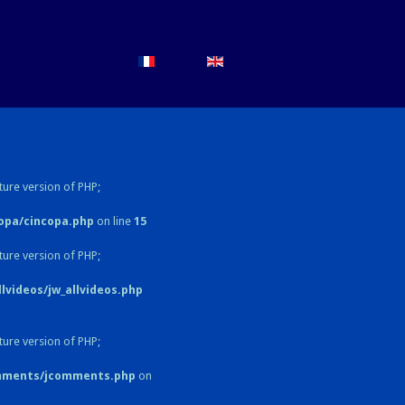
ture version of PHP;
opa/cincopa.php
on line
15
ture version of PHP;
videos/jw_allvideos.php
ture version of PHP;
omments/jcomments.php
on