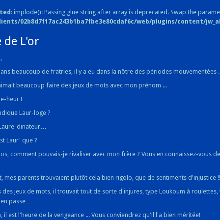
ted
: implode(): Passing glue string after array is deprecated. Swap the parame
lients/02b8d7f17ac243b1ba7fbe3e80cdaf6c/web/plugins/content/jw_all
 de L'or
,
s beaucoup de fratries, il y a eu dans la nôtre des périodes mouvementées ..
aimait beaucoup faire des jeux de mots avec mon prénom ...
re-heur !
ndique Laur-loge ?
 Laure-dinateur…
st Laur' que ?
os, comment pouvais-je rivaliser avec mon frère ? Vous en connaissez-vous de
?
t, mes parents trouvaient plutôt cela bien rigolo, que de sentiments d'injustice !
des jeux de mots, il trouvait tout de sorte d'injures, type Loukoum à roulettes, v
j'en passe…
, il est l'heure de la vengeance ... Vous conviendrez qu'il l'a bien méritée!